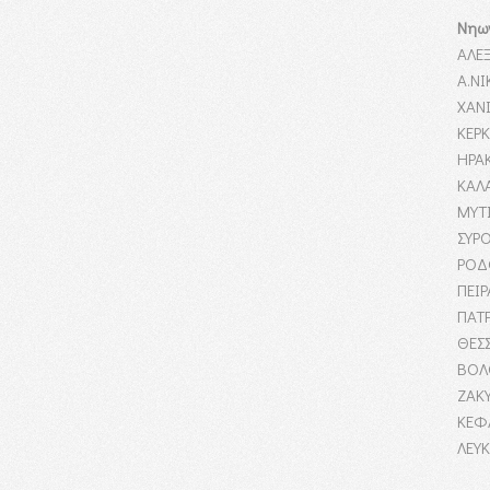
Νηω
ΑΛΕ
Α.Ν
ΧΑΝ
ΚΕΡΚ
ΗΡΑ
ΚΑΛ
ΜΥΤ
ΣΥΡ
ΡΟΔ
ΠΕΙΡ
ΠΑΤ
ΘΕΣ
ΒΟΛ
ΖΑΚ
ΚΕΦ
ΛΕΥ